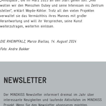
„Mindspace“, die im März 2025 an den Start gehen soll. „Hier
wollen wir den Menschen Oubey und seine Interessen ins Zentrum
stellen“, erklärt Woyde-Köhler. Trotz all den vielen Projekten
verwaltet sie das Vermächtnis ihres Mannes mit großer
Verantwortung und will ihr Versprechen, seine Kunst
weiterzutragen, weiterhin einlösen.
DIE RHEINPFALZ, Marco Biallas, 14. August 2024
Foto: Andre Bakker
NEWSLETTER
Der MINDKISS Newsletter informiert dreimal im Jahr über
interessante Neuigkeiten und laufende Aktivitäten im MINDKISS
Projekt. Wenn Sie den Newsletter abonnieren möchten,