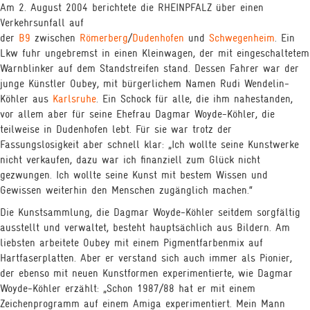
Am 2. August 2004 berichtete die RHEINPFALZ über einen
Verkehrsunfall auf
der
B9
zwischen
Römerberg
/
Dudenhofen
und
Schwegenheim
. Ein
Lkw fuhr ungebremst in einen Kleinwagen, der mit eingeschaltetem
Warnblinker auf dem Standstreifen stand. Dessen Fahrer war der
junge Künstler Oubey, mit bürgerlichem Namen Rudi Wendelin-
Köhler aus
Karlsruhe
. Ein Schock für alle, die ihm nahestanden,
vor allem aber für seine Ehefrau Dagmar Woyde-Köhler, die
teilweise in Dudenhofen lebt. Für sie war trotz der
Fassungslosigkeit aber schnell klar: „Ich wollte seine Kunstwerke
nicht verkaufen, dazu war ich finanziell zum Glück nicht
gezwungen. Ich wollte seine Kunst mit bestem Wissen und
Gewissen weiterhin den Menschen zugänglich machen.“
Die Kunstsammlung, die Dagmar Woyde-Köhler seitdem sorgfältig
ausstellt und verwaltet, besteht hauptsächlich aus Bildern. Am
liebsten arbeitete Oubey mit einem Pigmentfarbenmix auf
Hartfaserplatten. Aber er verstand sich auch immer als Pionier,
VR EXPERIENCE
ENCOUNTERS
VIDEOS
BUCH
der ebenso mit neuen Kunstformen experimentierte, wie Dagmar
Woyde-Köhler erzählt: „Schon 1987/88 hat er mit einem
Zeichenprogramm auf einem Amiga experimentiert. Mein Mann