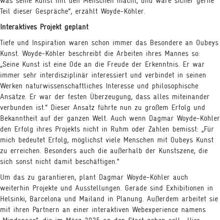
was seine Kunst mit den Menschen macht, und wäre sicher gerne
Teil dieser Gespräche“, erzählt Woyde-Köhler.
Interaktives Projekt geplant
Tiefe und Inspiration waren schon immer das Besondere an Oubeys
Kunst. Woyde-Köhler beschreibt die Arbeiten ihres Mannes so:
„Seine Kunst ist eine Ode an die Freude der Erkenntnis. Er war
immer sehr interdisziplinär interessiert und verbindet in seinen
Werken naturwissenschaftliches Interesse und philosophische
Ansätze. Er war der festen Überzeugung, dass alles miteinander
verbunden ist.“ Dieser Ansatz führte nun zu großem Erfolg und
Bekanntheit auf der ganzen Welt. Auch wenn Dagmar Woyde-Köhler
den Erfolg ihres Projekts nicht in Ruhm oder Zahlen bemisst: „Für
mich bedeutet Erfolg, möglichst viele Menschen mit Oubeys Kunst
zu erreichen. Besonders auch die außerhalb der Kunstszene, die
sich sonst nicht damit beschäftigen.“
Um das zu garantieren, plant Dagmar Woyde-Köhler auch
weiterhin Projekte und Ausstellungen. Gerade sind Exhibitionen in
Helsinki, Barcelona und Mailand in Planung. Außerdem arbeitet sie
mit ihren Partnern an einer interaktiven Webexperience namens