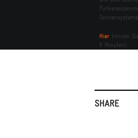
Funkenexperime
Sonnensystems
Hier
können Sie
6 Minuten).
SHARE