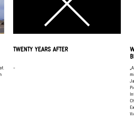
TWENTY YEARS AFTER
W
B
ot.
-
„A
n
mi
Ja
Pi
In
Ch
Ex
Vi