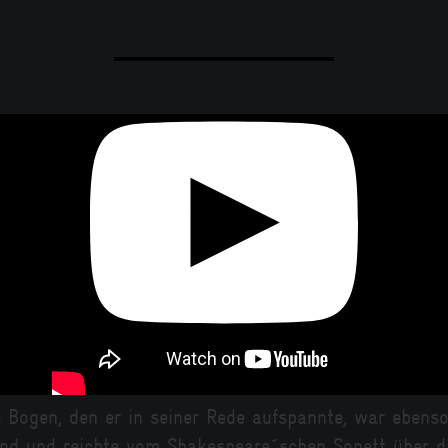
e Bogen, den er in seiner Rede aufspannte, war ebenso
nd und reichte vom Shakespeare´schen Sonett über d