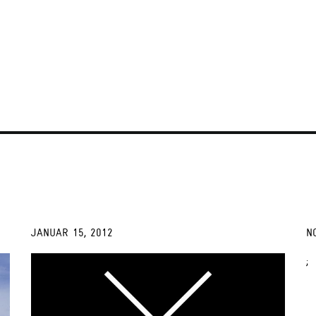
JANUAR 15, 2012
N
;
;