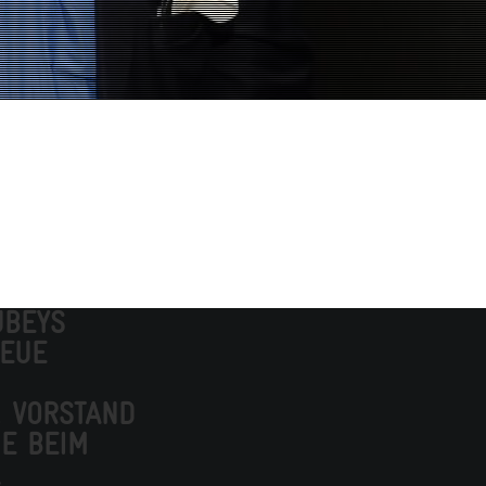
UBEYS
NEUE
, VORSTAND
E BEIM
.