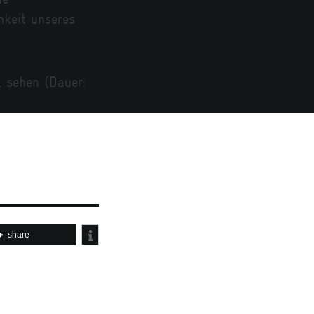
hkeit unseres
 sehen (Dauer:
share