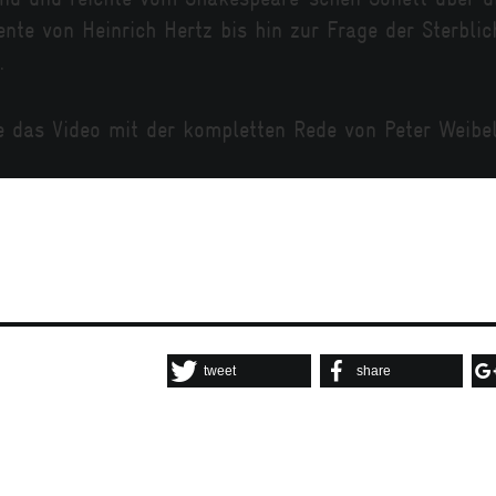
nte von Heinrich Hertz bis hin zur Frage der Sterblic
.
 das Video mit der kompletten Rede von Peter Weibel
tweet
share