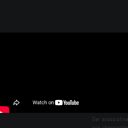
Der assoziativ
wie überrasche