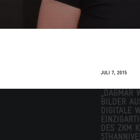
JULI 7, 2015
„DAGMAR W
BILDER AU
DIGITALE 
EINZIGART
DES ZKM K
5THANNIVE